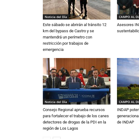
Noticia del Día
CAMPO AL D
Este sábado se abrirán al tránsito 12
Asesores IN
km del bypass de Castro y se
sustentabili
mantendrá un perímetro con
restricción por trabajos de
emergencia
Noticia del Día
CAMPO AL D
Consejo Regional aprueba recursos
INDAP poten
para fortalecer el trabajo de los canes
generacional
detectores de drogas de la PDI en la
de INDAP
región de Los Lagos