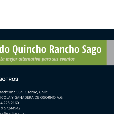
SOTROS
Mackenna 904, Osorno, Chile
ICOLA Y GANADERA DE OSORNO A.G.
64 223 2160
 9 57244942
sa@radiosago.cl