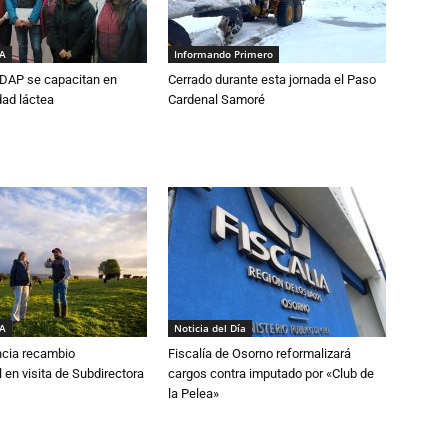
IA
Informando Primero
DAP se capacitan en
Cerrado durante esta jornada el Paso
dad láctea
Cardenal Samoré
IA
Noticia del Día
cia recambio
Fiscalía de Osorno reformalizará
 en visita de Subdirectora
cargos contra imputado por «Club de
la Pelea»