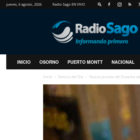
jueves, 6 agosto, 2026
Radio Sago EN VIVO
RadioSago
INICIO
OSORNO
PUERTO MONTT
NACIONAL
Inicio
Noticia del Día
Nueva prueba del Sistema de 