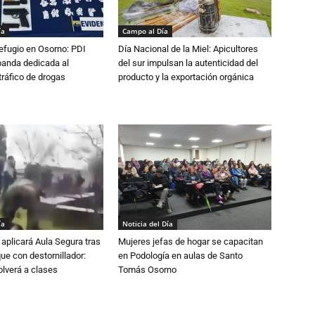
ía
Campo al Día
efugio en Osorno: PDI
Día Nacional de la Miel: Apicultores
banda dedicada al
del sur impulsan la autenticidad del
tráfico de drogas
producto y la exportación orgánica
ía
Noticia del Día
aplicará Aula Segura tras
Mujeres jefas de hogar se capacitan
que con destornillador:
en Podología en aulas de Santo
lverá a clases
Tomás Osorno