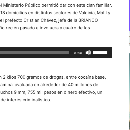
l Ministerio Público permitió dar con este clan familiar.
 18 domicilios en distintos sectores de Valdivia, Máfil y
 el prefecto Cristian Chávez, jefe de la BRIANCO
año recién pasado e involucra a cuatro de los
Utiliza
00:00
las
teclas
de
n 2 kilos 700 gramos de drogas, entre cocaína base,
flecha
etamina, avaluada en alrededor de 40 millones de
arriba/abajo
tuchos 9 mm, 755 mil pesos en dinero efectivo, un
para
e interés criminalístico.
aumentar
o
disminuir
el