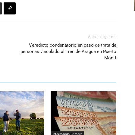
volumen.
Artículo siguiente
Veredicto condenatorio en caso de trata de
personas vinculado al Tren de Aragua en Puerto
Montt
Informando Primero