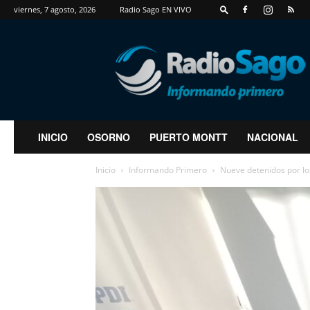
viernes, 7 agosto, 2026
Radio Sago EN VIVO
RadioSago
INICIO
OSORNO
PUERTO MONTT
NACIONAL
Inicio
Informando Primero
Nueve detenidos por los