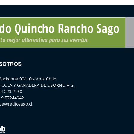
SOTROS
Mackenna 904, Osorno, Chile
ICOLA Y GANADERA DE OSORNO A.G.
64 223 2160
 9 57244942
sa@radiosago.cl