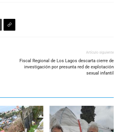
disminuir
el
volumen.
Artículo siguiente
Fiscal Regional de Los Lagos descarta cierre de
investigación por presunta red de explotación
sexual infantil