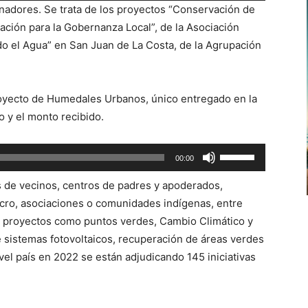
anadores. Se trata de los proyectos “Conservación de
teclas
ación para la Gobernanza Local”, de la Asociación
de
 el Agua” en San Juan de La Costa, de la Agrupación
flecha
arriba/abajo
para
royecto de Humedales Urbanos, único entregado en la
aumentar
o y el monto recibido.
o
disminuir
Utiliza
00:00
el
las
volumen.
as de vecinos, centros de padres y apoderados,
teclas
cro,
asociaciones o comunidades indígenas, entre
de
r proyectos como puntos verdes, Cambio Climático y
flecha
 sistemas fotovoltaicos, recuperación de áreas verdes
arriba/abajo
el país en 2022 se están adjudicando 145 iniciativas
para
aumentar
o