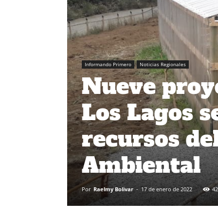
Informando Primero
Noticias Regionales
Nueve proye
Los Lagos s
recursos de
Ambiental
Por
Raelmy Bolivar
-
17 de enero de 2022
42