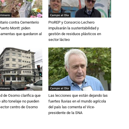
Primero
Campo al Día
tario contra Cementerio
ProREP y Consorcio Lechero
Puerto Montt: piden
impulsarán la sustentabilidad y
osamentas que quedaron al
gestión de residuos plásticos en
sector lácteo
Primero
Campo al Día
d de Osorno clarifica que
Las lecciones que están dejando las
alto tonelaje no pueden
fuertes lluvias en el mundo agrícola
 sector centro de Osorno
del país las comenta el Vice-
presidente de la SNA