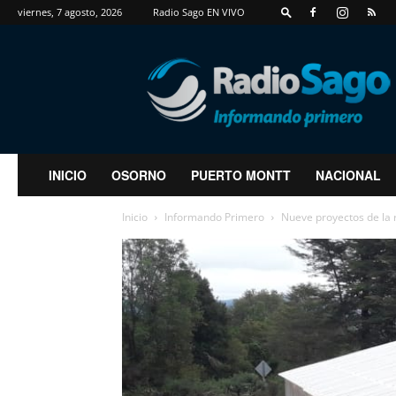
viernes, 7 agosto, 2026
Radio Sago EN VIVO
RadioSago
INICIO
OSORNO
PUERTO MONTT
NACIONAL
Inicio
Informando Primero
Nueve proyectos de la r