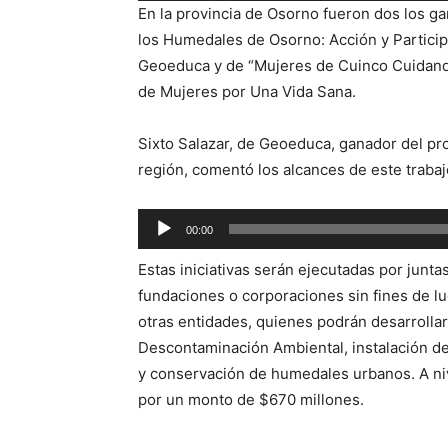
En la provincia de Osorno fueron dos los g
audio
los Humedales de Osorno: Acción y Particip
Geoeduca y de “Mujeres de Cuinco Cuidando
de Mujeres por Una Vida Sana.
Sixto Salazar, de Geoeduca, ganador del p
región, comentó los alcances de este trabaj
Reproductor
00:00
de
Estas iniciativas serán ejecutadas por junt
audio
fundaciones o corporaciones sin fines de lu
otras entidades, quienes podrán desarrolla
Descontaminación Ambiental, instalación de
y conservación de humedales urbanos. A niv
por un monto de $670 millones.