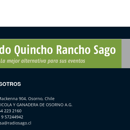
SOTROS
Mackenna 904, Osorno, Chile
ICOLA Y GANADERA DE OSORNO A.G.
64 223 2160
 9 57244942
sa@radiosago.cl