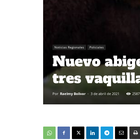
Noticias Regionales
Policiales
Nuevo abige
tres vaquil
Por
Raelmy Bolivar
-
3 de abril de 2021
2587