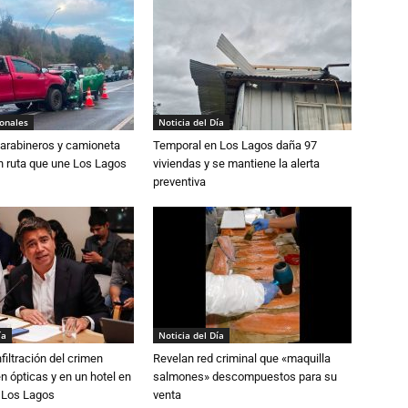
ionales
Noticia del Día
Carabineros y camioneta
Temporal en Los Lagos daña 97
n ruta que une Los Lagos
viviendas y se mantiene la alerta
preventiva
ía
Noticia del Día
filtración del crimen
Revelan red criminal que «maquilla
n ópticas y en un hotel en
salmones» descompuestos para su
e Los Lagos
venta