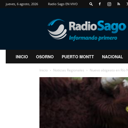
jueves, 6 agosto, 2026
Radio Sago EN VIVO
RadioSago
INICIO
OSORNO
PUERTO MONTT
NACIONAL
Inicio
Noticias Regionales
Nuevo abigeato en Río N