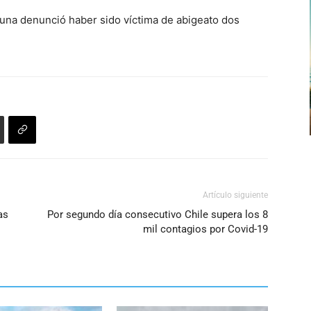
flecha
muna denunció haber sido víctima de abigeato dos
arriba/abajo
para
aumentar
o
disminuir
el
volumen.
Artículo siguiente
as
Por segundo día consecutivo Chile supera los 8
mil contagios por Covid-19