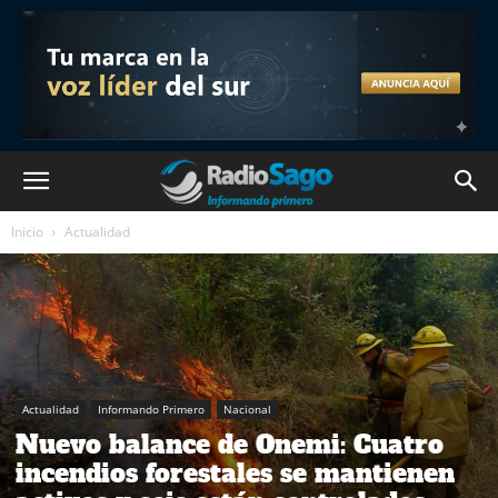
Inicio
Actualidad
Actualidad
Informando Primero
Nacional
Nuevo balance de Onemi: Cuatro
incendios forestales se mantienen