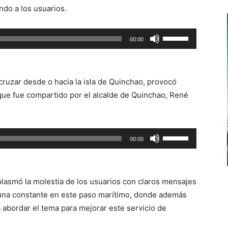
ndo a los usuarios.
Utiliza
00:00
las
teclas
de
cruzar desde o hacia la isla de Quinchao, provocó
flecha
 que fue compartido por el alcalde de Quinchao, René
arriba/abajo
para
aumentar
Utiliza
00:00
o
las
disminuir
teclas
el
de
volumen.
lasmó la molestia de los usuarios con claros mensajes
flecha
 una constante en este paso marítimo, donde además
arriba/abajo
 abordar el tema para mejorar este servicio de
para
aumentar