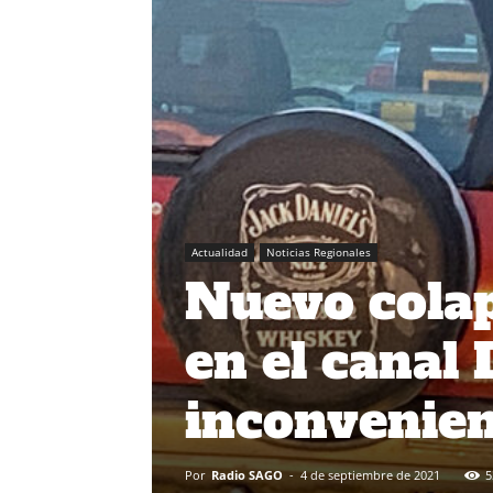
Actualidad
Noticias Regionales
Nuevo colap
en el canal
inconvenien
Por
Radio SAGO
-
4 de septiembre de 2021
5