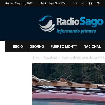
viernes, 7 agosto, 2026
Radio Sago EN VIVO
RadioSago
INICIO
OSORNO
PUERTO MONTT
NACIONAL
Inicio
Actualidad
Nuevo colapso vehicular se vivió 