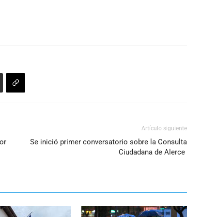
o
disminuir
el
volumen.
Artículo siguiente
or
Se inició primer conversatorio sobre la Consulta
Ciudadana de Alerce