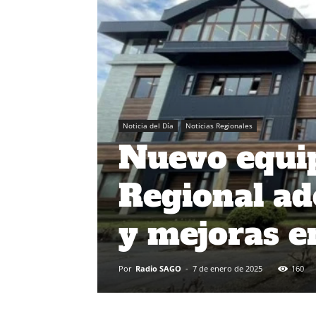
Noticia del Día
Noticias Regionales
Nuevo equi
Regional ad
y mejoras e
Por
Radio SAGO
-
7 de enero de 2025
160