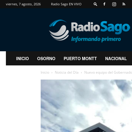
viernes, 7 agosto, 2026
Radio Sago EN VIVO
RadioSago
INICIO
OSORNO
PUERTO MONTT
NACIONAL
Inicio
Noticia del Día
Nuevo equipo del Gobernador 