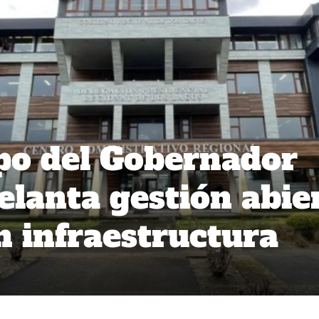
po del Gobernador
elanta gestión abie
n infraestructura