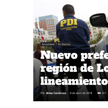
Actualidad
Es Noticia
Nuevo prefe
región de L
lineamiento
Por
Brisa Cardenas
-
8 de abril de 2018
411