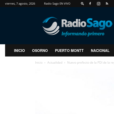
viernes, 7 agosto, 2026
Radio Sago EN VIVO
RadioSago
INICIO
OSORNO
PUERTO MONTT
NACIONAL
Inicio
Actualidad
Nuevo prefecto de la PDI de la re