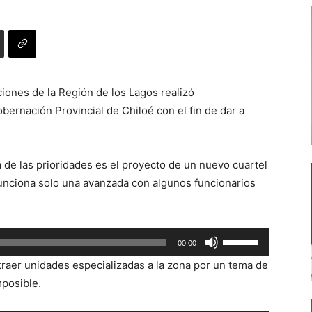
ciones de la Región de los Lagos realizó
bernación Provincial de Chiloé con el fin de dar a
 de las prioridades es el proyecto de un nuevo cuartel
unciona solo una avanzada con algunos funcionarios
Utiliza
00:00
las
raer unidades especializadas a la zona por un tema de
teclas
mposible.
de
flecha