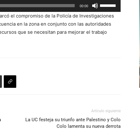
Utiliza
00:00
arriba/abajo
las
para
arcó el compromiso de la Policía de Investigaciones
teclas
aumentar
cuencia en la zona en conjunto con las autoridades
de
o
cursos que se necesitan para mejorar el trabajo
flecha
disminuir
arriba/abajo
el
para
volumen.
aumentar
o
disminuir
el
volumen.
Artículo siguiente
a
La UC festeja su triunfo ante Palestino y Colo
Colo lamenta su nueva derrota