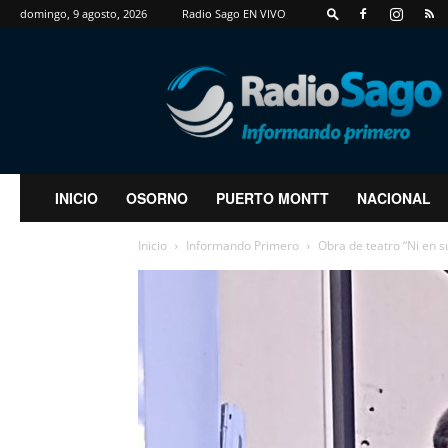
domingo, 9 agosto, 2026
Radio Sago EN VIVO
RadioSago
INICIO
OSORNO
PUERTO MONTT
NACIONAL
Inicio
Informando Primero
Obra de teatro “Ni en su