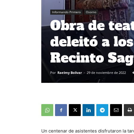
Informando Primero
Osorno
Obra de tea
deleitó a lo
Recinto Sa
Por
Raelmy Bolivar
-
29 de noviembre de 2022
Un centenar de asistentes disfrutaron la tar