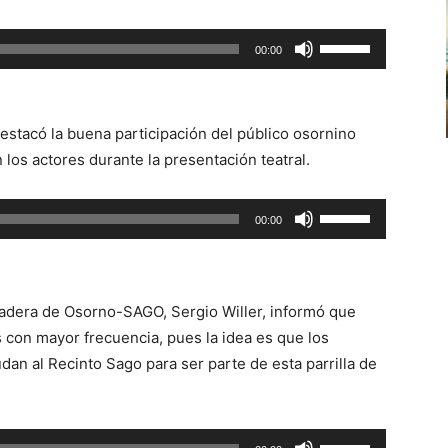
Utiliza
00:00
las
teclas
de
 destacó la buena participación del público osornino
flecha
los actores durante la presentación teatral.
arriba/abajo
para
Utiliza
00:00
aumentar
las
o
teclas
disminuir
de
el
nadera de Osorno-SAGO, Sergio Willer, informó que
flecha
volumen.
s con mayor frecuencia, pues la idea es que los
arriba/abajo
an al Recinto Sago para ser parte de esta parrilla de
para
aumentar
o
Utiliza
disminuir