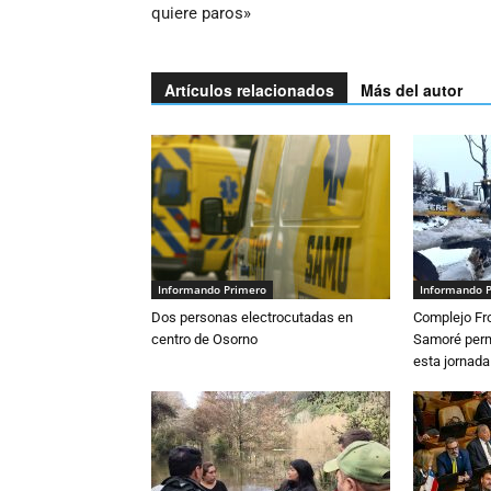
quiere paros»
Artículos relacionados
Más del autor
Informando Primero
Informando 
Dos personas electrocutadas en
Complejo Fro
centro de Osorno
Samoré perm
esta jornada