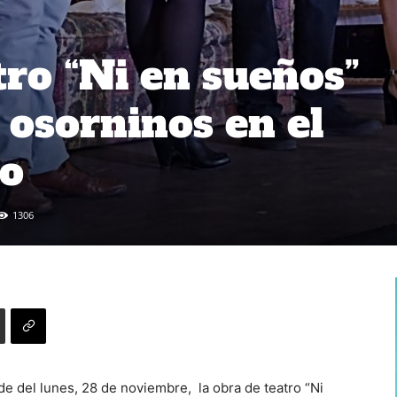
tro “Ni en sueños”
s osorninos en el
go
1306
de del lunes, 28 de noviembre, la obra de teatro “Ni