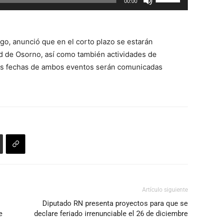
00:00
las
el
teclas
volumen.
de
o, anunció que en el corto plazo se estarán
flecha
ad de Osorno, así como también actividades de
arriba/abajo
Las fechas de ambos eventos serán comunicadas
para
aumentar
o
disminuir
el
volumen.
Artículo siguiente
Diputado RN presenta proyectos para que se
e
declare feriado irrenunciable el 26 de diciembre