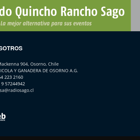
SOTROS
Mackenna 904, Osorno, Chile
ICOLA Y GANADERA DE OSORNO A.G.
64 223 2160
 9 57244942
sa@radiosago.cl