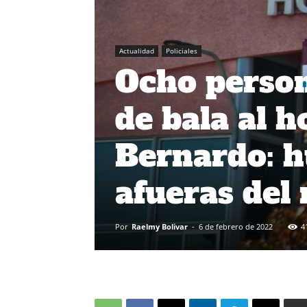
Actualidad
Policiales
Ocho person
de bala al h
Bernardo: h
afueras del 
Por
Raelmy Bolivar
-
6 de febrero de 2022
4