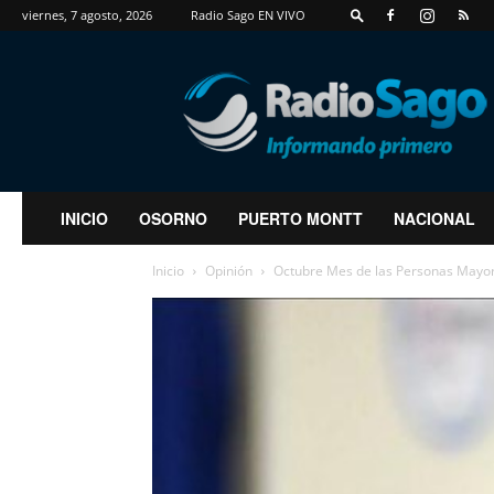
viernes, 7 agosto, 2026
Radio Sago EN VIVO
RadioSago
INICIO
OSORNO
PUERTO MONTT
NACIONAL
Inicio
Opinión
Octubre Mes de las Personas Mayo