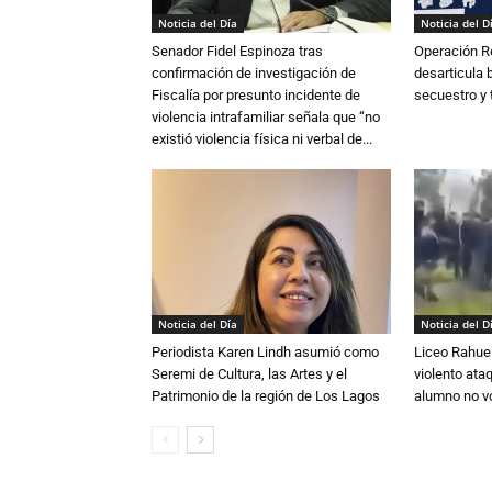
Noticia del Día
Noticia del D
Senador Fidel Espinoza tras
Operación R
confirmación de investigación de
desarticula 
Fiscalía por presunto incidente de
secuestro y 
violencia intrafamiliar señala que “no
existió violencia física ni verbal de...
Noticia del Día
Noticia del D
Periodista Karen Lindh asumió como
Liceo Rahue 
Seremi de Cultura, las Artes y el
violento ata
Patrimonio de la región de Los Lagos
alumno no vo