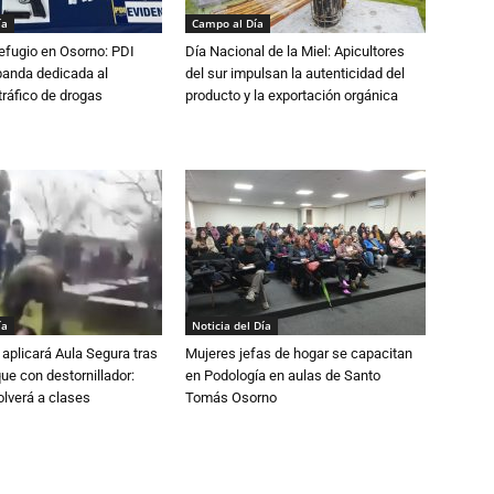
ía
Campo al Día
efugio en Osorno: PDI
Día Nacional de la Miel: Apicultores
banda dedicada al
del sur impulsan la autenticidad del
tráfico de drogas
producto y la exportación orgánica
ía
Noticia del Día
aplicará Aula Segura tras
Mujeres jefas de hogar se capacitan
que con destornillador:
en Podología en aulas de Santo
lverá a clases
Tomás Osorno