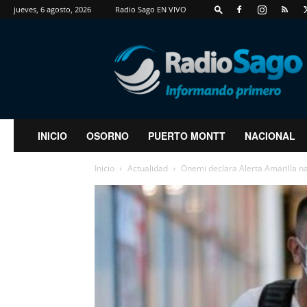
jueves, 6 agosto, 2026
Radio Sago EN VIVO
RadioSago
INICIO
OSORNO
PUERTO MONTT
NACIONAL
Inicio
Actualidad
Onemi declara Alerta Amarilla n