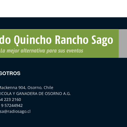
SOTROS
Mackenna 904, Osorno, Chile
ICOLA Y GANADERA DE OSORNO A.G.
64 223 2160
 9 57244942
sa@radiosago.cl