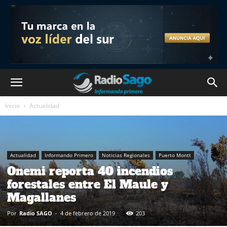
Inicio
Actualidad
Actualidad
Informando Primero
Noticias Regionales
Puerto Montt
Onemi reporta 40 incendios
forestales entre El Maule y
Magallanes
Por
Radio SAGO
-
4 de febrero de 2019
203