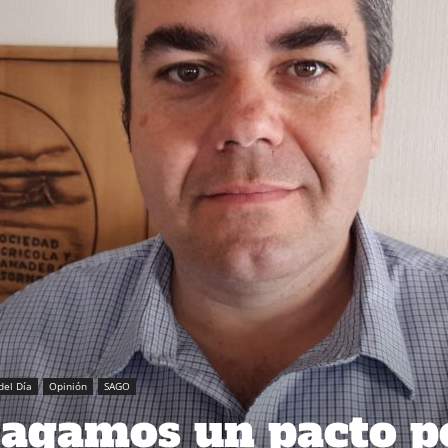
del Día
Opinión
SAGO
agamos un pacto p