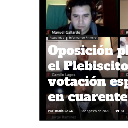
Actualidad
Informando Primero
Oposición p
el Plebiscit
votación es
en cuarente
Por
Radio SAGO
-
19 de agosto de 2020
81