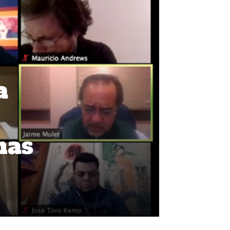
a
nas