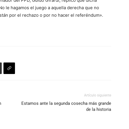
enador del PPD, Guido Girardi, replicó que dicha
No le hagamos el juego a aquella derecha que no
stán por el rechazo o por no hacer el referéndum».
Artículo siguiente
n
Estamos ante la segunda cosecha más grande
de la historia