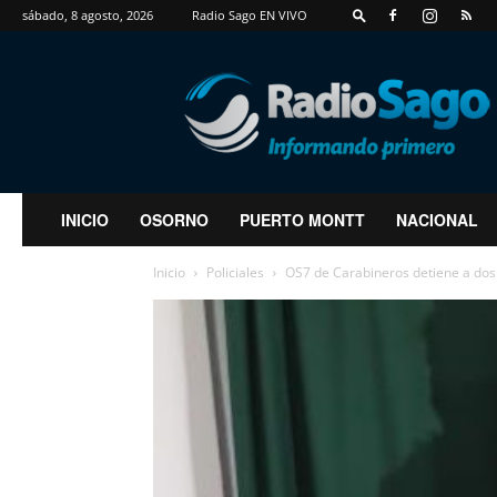
sábado, 8 agosto, 2026
Radio Sago EN VIVO
RadioSago
INICIO
OSORNO
PUERTO MONTT
NACIONAL
Inicio
Policiales
OS7 de Carabineros detiene a dos su