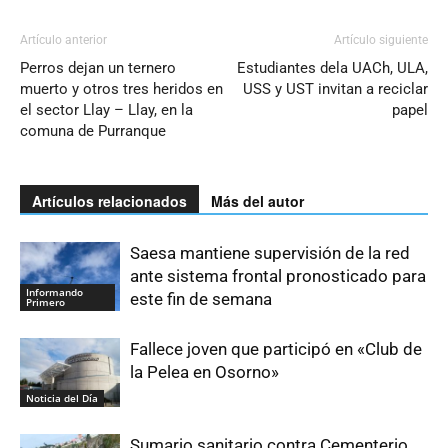
Artículo anterior
Artículo siguiente
Perros dejan un ternero
Estudiantes dela UACh, ULA,
muerto y otros tres heridos en
USS y UST invitan a reciclar
el sector Llay – Llay, en la
papel
comuna de Purranque
Artículos relacionados
Más del autor
Saesa mantiene supervisión de la red
ante sistema frontal pronosticado para
Informando
este fin de semana
Primero
Fallece joven que participó en «Club de
la Pelea en Osorno»
Noticia del Día
Sumario sanitario contra Cementerio