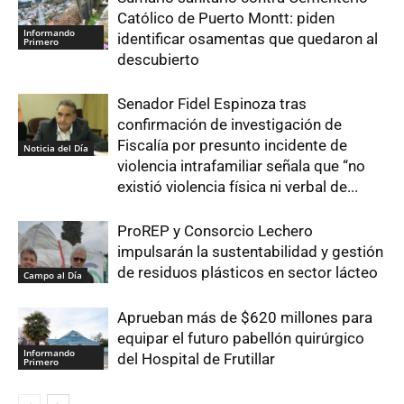
Católico de Puerto Montt: piden
Informando
identificar osamentas que quedaron al
Primero
descubierto
Senador Fidel Espinoza tras
confirmación de investigación de
Fiscalía por presunto incidente de
Noticia del Día
violencia intrafamiliar señala que “no
existió violencia física ni verbal de...
ProREP y Consorcio Lechero
impulsarán la sustentabilidad y gestión
de residuos plásticos en sector lácteo
Campo al Día
Aprueban más de $620 millones para
equipar el futuro pabellón quirúrgico
Informando
del Hospital de Frutillar
Primero