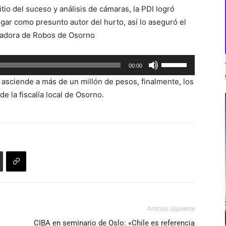
tio del suceso y análisis de cámaras, la PDI logró
lugar como presunto autor del hurto, así lo aseguró el
igadora de Robos de Osorno
Utiliza
00:00
las
 asciende a más de un millón de pesos, finalmente, los
teclas
e la fiscalía local de Osorno.
de
flecha
arriba/abajo
para
aumentar
o
disminuir
el
volumen.
Artículo siguiente
CIBA en seminario de Oslo: «Chile es referencia