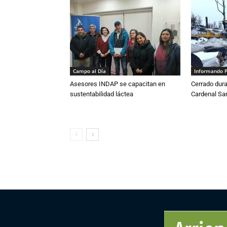
Campo al Día
Informando 
Asesores INDAP se capacitan en
Cerrado dura
sustentabilidad láctea
Cardenal S