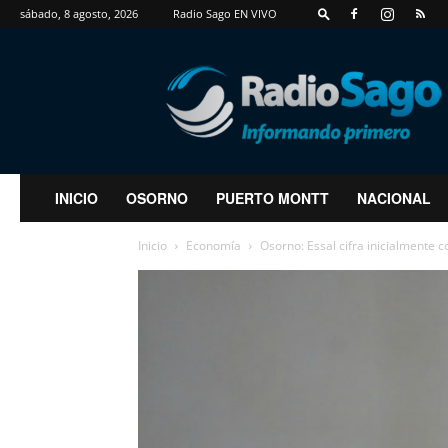
sábado, 8 agosto, 2026
Radio Sago EN VIVO
RadioSago
INICIO
OSORNO
PUERTO MONTT
NACIONAL
Inicio
Economía
Osorno: Essal cifra inicialmente c