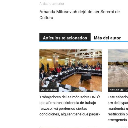
Artículo anterior
Amanda Milosevich dejó de ser Seremi de
Cultura
Artículos relacionados
Más del autor
Acuicultura
Noticia del D
Trabajadores del salmón sobre ONG’s
Este sábado 
que afirmaron existencia de trabajo
km del bypas
forzoso: «si perdemos ciertas
mantendrá u
condiciones, alguien tiene que pagar»
restricción p
emergencia