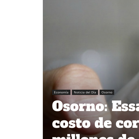
Economía
Noticia del Día
Osorno
Osorno: Essa
costo de co