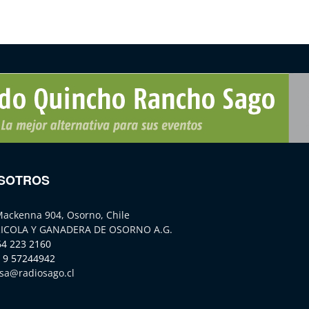
SOTROS
Mackenna 904, Osorno, Chile
ICOLA Y GANADERA DE OSORNO A.G.
64 223 2160
 9 57244942
sa@radiosago.cl