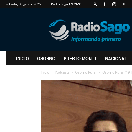
sábado, 8 agosto, 2026
Radio Sago EN VIVO
RadioSago
INICIO
OSORNO
PUERTO MONTT
NACIONAL
Inicio
Podcasts
Osorno Rural
Osorno Rural (19 