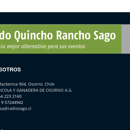
SOTROS
Mackenna 904, Osorno, Chile
ICOLA Y GANADERA DE OSORNO A.G.
64 223 2160
 9 57244942
sa@radiosago.cl