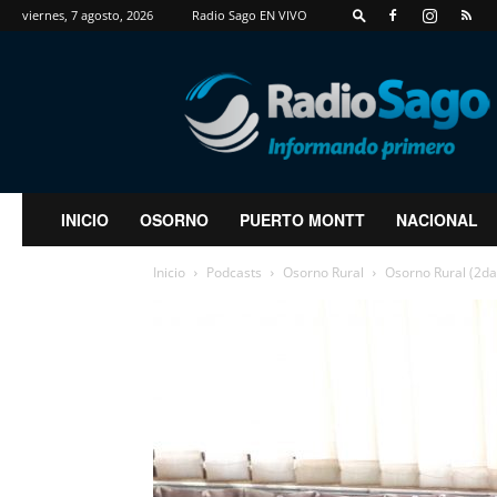
viernes, 7 agosto, 2026
Radio Sago EN VIVO
RadioSago
INICIO
OSORNO
PUERTO MONTT
NACIONAL
Inicio
Podcasts
Osorno Rural
Osorno Rural (2da