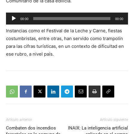
Comunitario de la casa edilicia.
Reproductor
00:00
00:00
de
Instancias como el Festival de la Leche y Carne, fiestas
audio
costumbristas, entre otras, han servido como trampolín
para las cifras turísticas, en un contexto de dificultad en
ese rubro, a nivel país.
Artículo anterior
Artículo siguiente
Combaten dos incendios
INAIX: La inteligencia artificial