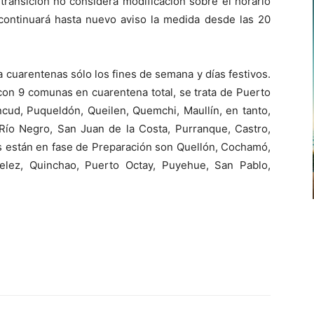
transición no considera modificación sobre el horario
teclas
o
ontinuará hasta nuevo aviso la medida desde las 20
de
disminuir
flecha
el
arriba/abajo
volumen.
 cuarentenas sólo los fines de semana y días festivos.
para
con 9 comunas en cuarentena total, se trata de Puerto
aumentar
cud, Puqueldón, Queilen, Quemchi, Maullín, en tanto,
o
Río Negro, San Juan de la Costa, Purranque, Castro,
disminuir
es están en fase de Preparación son Quellón, Cochamó,
el
 Velez, Quinchao, Puerto Octay, Puyehue, San Pablo,
volumen.