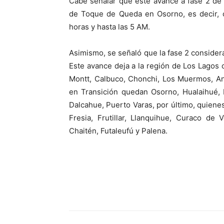
Cabe señalar que este avance a fase 2 de 
audio
de Toque de Queda en Osorno, es decir, c
horas y hasta las 5 AM.
Asimismo, se señaló que la fase 2 considera
Este avance deja a la región de Los Lagos 
Montt, Calbuco, Chonchi, Los Muermos, An
en Transición quedan Osorno, Hualaihué, 
Dalcahue, Puerto Varas, por último, quien
Fresia, Frutillar, Llanquihue, Curaco de
Chaitén, Futaleufú y Palena.