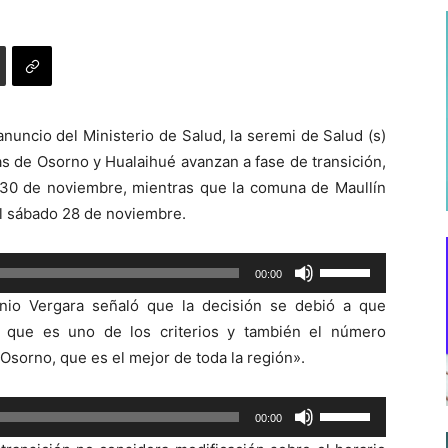
anuncio del Ministerio de Salud, la seremi de Salud (s)
 de Osorno y Hualaihué avanzan a fase de transición,
s 30 de noviembre, mientras que la comuna de Maullín
el sábado 28 de noviembre.
Utiliza
00:00
las
nio Vergara señaló que la decisión se debió a que
teclas
s que es uno de los criterios y también el número
de
 Osorno, que es el mejor de toda la región».
flecha
arriba/abajo
Utiliza
00:00
para
las
aumentar