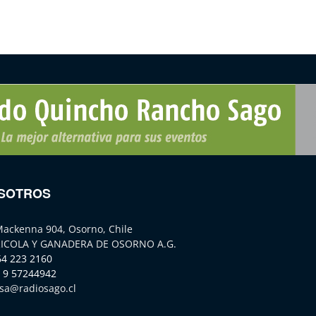
SOTROS
Mackenna 904, Osorno, Chile
ICOLA Y GANADERA DE OSORNO A.G.
64 223 2160
 9 57244942
sa@radiosago.cl