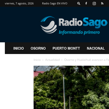
viernes, 7 agosto, 2026
Radio Sago EN VIVO
RadioSago
INICIO
OSORNO
PUERTO MONTT
NACIONAL
Inicio
Actualidad
Osorno y Hualaihué avanzan a Fas