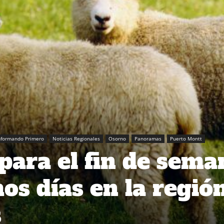
nformando Primero
Noticias Regionales
Osorno
Panoramas
Puerto Montt
ara el fin de sema
os días en la regió
s