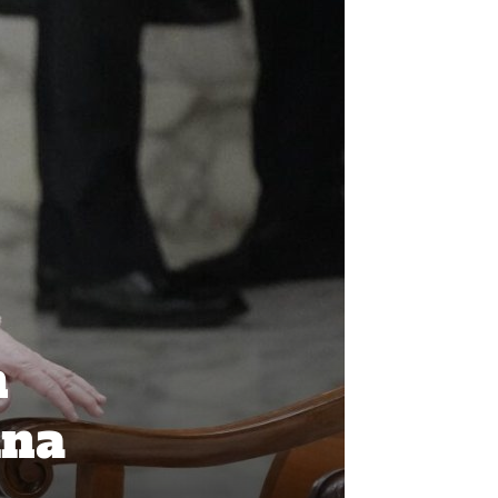
n
una