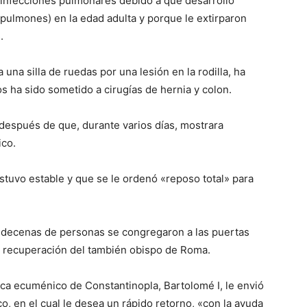
 infecciones pulmonares debido a que desarrolló
 pulmones) en la edad adulta y porque le extirparon
.
a una silla de ruedas por una lesión en la rodilla, ha
s ha sido sometido a cirugías de hernia y colon.
 después de que, durante varios días, mostrara
ico.
estuvo estable y que se le ordenó «reposo total» para
, decenas de personas se congregaron a las puertas
ta recuperación del también obispo de Roma.
rca ecuménico de Constantinopla, Bartolomé I, le envió
 en el cual le desea un rápido retorno, «con la ayuda