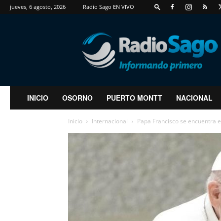
jueves, 6 agosto, 2026
Radio Sago EN VIVO
RadioSago
INICIO
OSORNO
PUERTO MONTT
NACIONAL
Inicio
Internacional
Papa Francisco se encuentra en 