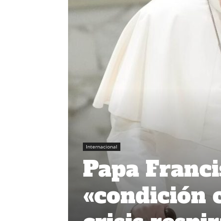
Internacional
Papa Franci
«condición c