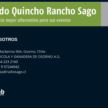
SOTROS
Mackenna 904, Osorno, Chile
ICOLA Y GANADERA DE OSORNO A.G.
64 223 2160
 9 57244942
sa@radiosago.cl