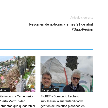
disminuir
el
volumen.
Artículo siguiente
Resumen de noticias viernes 21 de abril
#SagoRegión
Primero
Campo al Día
tario contra Cementerio
ProREP y Consorcio Lechero
Puerto Montt: piden
impulsarán la sustentabilidad y
osamentas que quedaron al
gestión de residuos plásticos en