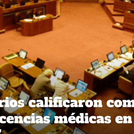
ios calificaron co
icencias médicas en