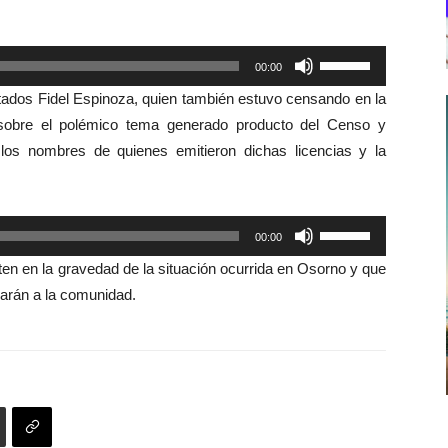
Utiliza
00:00
las
tados Fidel Espinoza, quien también estuvo censando en la
teclas
o sobre el polémico tema generado producto del Censo y
de
 los nombres de quienes emitieron dichas licencias y la
flecha
arriba/abajo
para
Utiliza
00:00
aumentar
las
o
en en la gravedad de la situación ocurrida en Osorno y que
teclas
disminuir
arán a la comunidad.
de
el
flecha
volumen.
arriba/abajo
para
aumentar
o