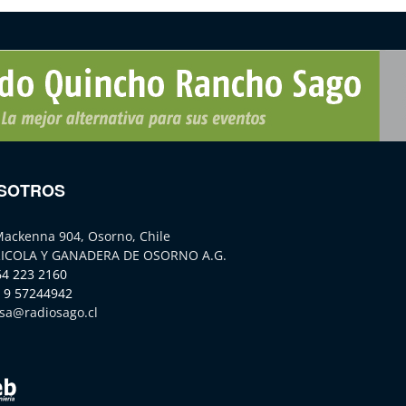
SOTROS
Mackenna 904, Osorno, Chile
ICOLA Y GANADERA DE OSORNO A.G.
64 223 2160
 9 57244942
sa@radiosago.cl