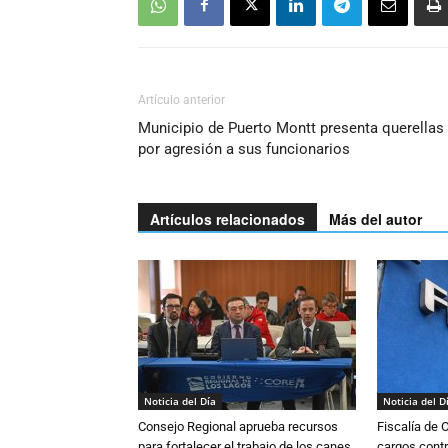
Artículo anterior
Municipio de Puerto Montt presenta querellas
por agresión a sus funcionarios
Artículos relacionados
Más del autor
Noticia del Día
Noticia del D
Consejo Regional aprueba recursos
Fiscalía de 
para fortalecer el trabajo de los canes
cargos contr