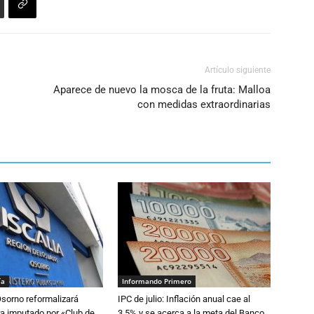
Artículo siguiente
Aparece de nuevo la mosca de la fruta: Malloa
con medidas extraordinarias
ía
Informando Primero
Osorno reformalizará
IPC de julio: Inflación anual cae al
a imputado por «Club de
3,5% y se acerca a la meta del Banco