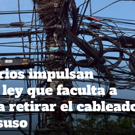
rios impulsan
ley que faculta a
 retirar el cablead
suso