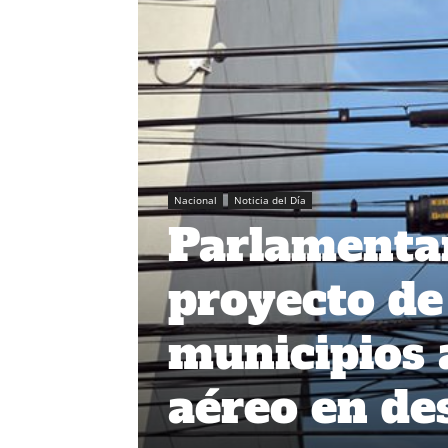
Nacional
Noticia del Día
Parlamenta
proyecto de 
municipios a
aéreo en de