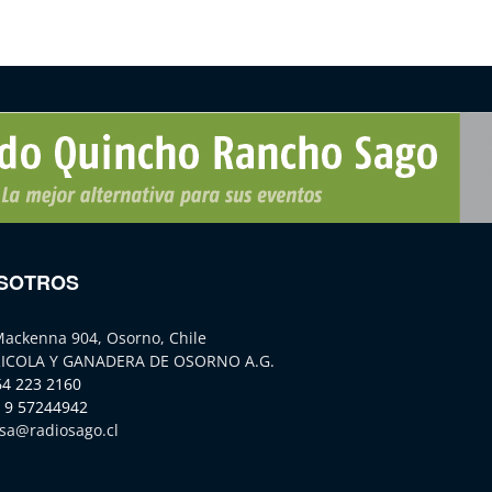
SOTROS
Mackenna 904, Osorno, Chile
ICOLA Y GANADERA DE OSORNO A.G.
64 223 2160
 9 57244942
sa@radiosago.cl