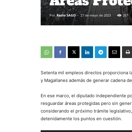
Áreas Prote
Por
Radio SAGO
-
27 de mayo de 2023
267
Setenta mil empleos directos proporciona l
y Magallanes además de generar cadena de 
En ese marco, el diputado independiente por 
resguardar áreas protegidas pero sin genera
considerando el próximo trámite legislativo,
detenidamente los puntos en cuestión.