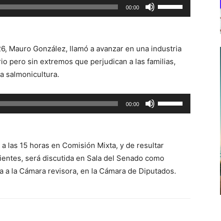
Utiliza
00:00
las
teclas
de
 26, Mauro González, llamó a avanzar en una industria
flecha
io pero sin extremos que perjudican a las familias,
arriba/abajo
a salmonicultura.
para
aumentar
Utiliza
00:00
o
las
disminuir
teclas
el
de
volumen.
 a las 15 horas en Comisión Mixta, y de resultar
flecha
ndientes, será discutida en Sala del Senado como
arriba/abajo
a a la Cámara revisora, en la Cámara de Diputados.
para
aumentar
o
disminuir