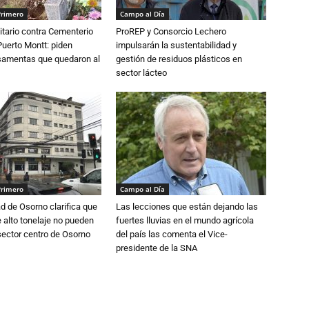
Primero
Campo al Día
tario contra Cementerio
ProREP y Consorcio Lechero
Puerto Montt: piden
impulsarán la sustentabilidad y
osamentas que quedaron al
gestión de residuos plásticos en
sector lácteo
Primero
Campo al Día
d de Osorno clarifica que
Las lecciones que están dejando las
alto tonelaje no pueden
fuertes lluvias en el mundo agrícola
 sector centro de Osorno
del país las comenta el Vice-
presidente de la SNA