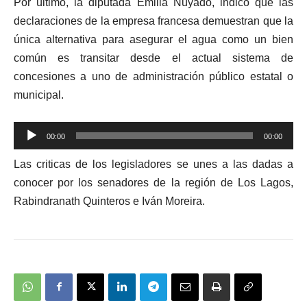
Por último, la diputada Emilia Nuyado, indicó que las
audio
declaraciones de la empresa francesa demuestran que la
única alternativa para asegurar el agua como un bien
común es transitar desde el actual sistema de
concesiones a uno de administración público estatal o
municipal.
Reproductor
00:00
00:00
de
Las criticas de los legisladores se unes a las dadas a
audio
conocer por los senadores de la región de Los Lagos,
Rabindranath Quinteros e Iván Moreira.