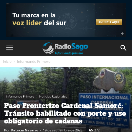
Inicio
Informando Primero
Informando Primero
Noticias Regionales
Paso Fronterizo Cardenal Samoré:
Tránsito habilitado con porte y uso
obligatorio de cadenas
Por
Patricia Navarro
-
19 de septiembre de 2023
272