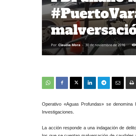
#PuertoVar
malversació
Por
Claudia Mora
-
30 de noviembre de 2016
Operativo «Aguas Profundas» se denomina la 
Investigaciones.
La acción responde a una indagación de delito
los que se cuentan malversación de caudales pú