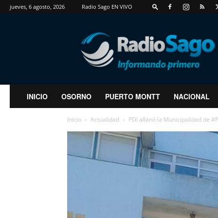
jueves, 6 agosto, 2026
Radio Sago EN VIVO
RadioSago
INICIO
OSORNO
PUERTO MONTT
NACIONAL
Inicio
Actualidad
PDI allanó la Municipalidad de 