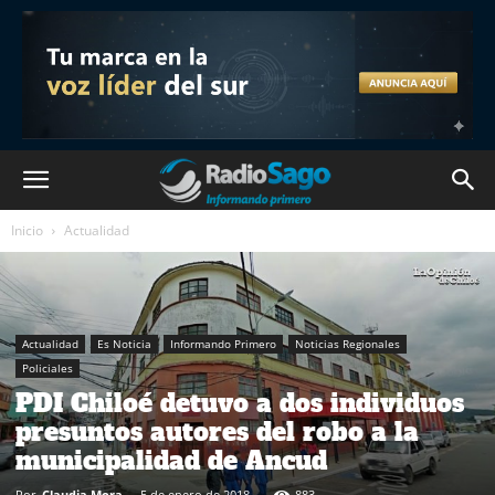
Inicio
Actualidad
Actualidad
Es Noticia
Informando Primero
Noticias Regionales
Policiales
PDI Chiloé detuvo a dos individuos
presuntos autores del robo a la
municipalidad de Ancud
Por
Claudia Mora
-
5 de enero de 2018
883