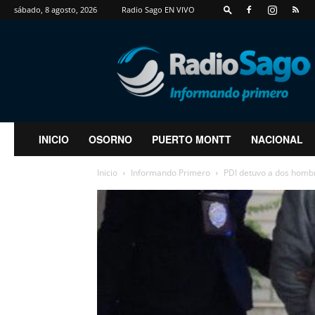
sábado, 8 agosto, 2026
Radio Sago EN VIVO
RadioSago
INICIO
OSORNO
PUERTO MONTT
NACIONAL
Inicio
Informando Primero
PDI detuvo a dos hombr