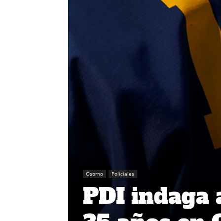
Osorno
Policiales
PDI indaga 