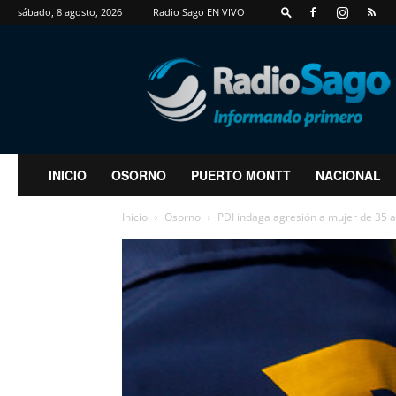
sábado, 8 agosto, 2026
Radio Sago EN VIVO
RadioSago
INICIO
OSORNO
PUERTO MONTT
NACIONAL
Inicio
Osorno
PDI indaga agresión a mujer de 35 