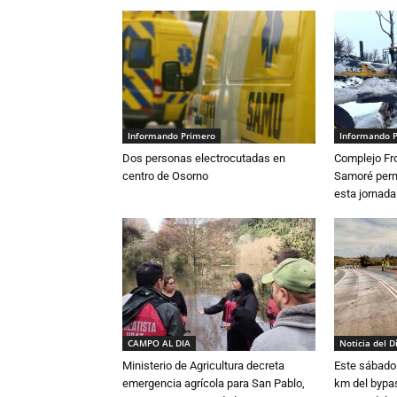
Informando Primero
Informando 
Dos personas electrocutadas en
Complejo Fro
centro de Osorno
Samoré perm
esta jornada
CAMPO AL DIA
Noticia del D
Ministerio de Agricultura decreta
Este sábado 
emergencia agrícola para San Pablo,
km del bypas