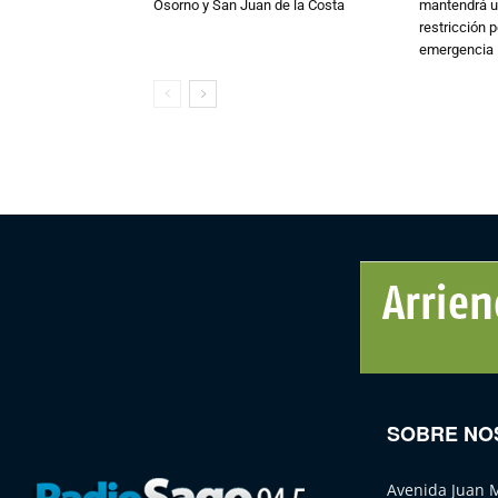
Osorno y San Juan de la Costa
mantendrá u
restricción p
emergencia
SOBRE NO
Avenida Juan 