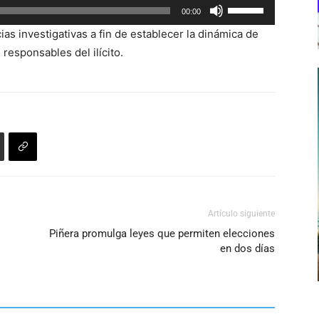
Utiliza
00:00
las
as investigativas a fin de establecer la dinámica de
teclas
 responsables del ilícito.
de
flecha
arriba/abajo
para
aumentar
o
disminuir
el
volumen.
Artículo siguiente
Piñera promulga leyes que permiten elecciones
en dos días