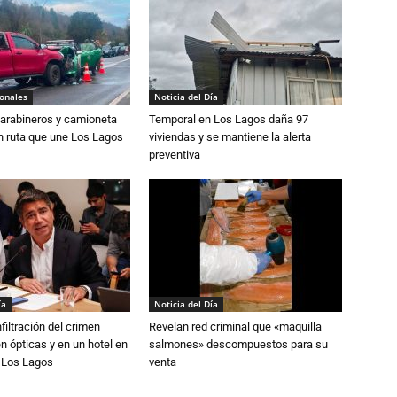
ionales
Noticia del Día
Carabineros y camioneta
Temporal en Los Lagos daña 97
n ruta que une Los Lagos
viviendas y se mantiene la alerta
preventiva
ía
Noticia del Día
filtración del crimen
Revelan red criminal que «maquilla
n ópticas y en un hotel en
salmones» descompuestos para su
e Los Lagos
venta