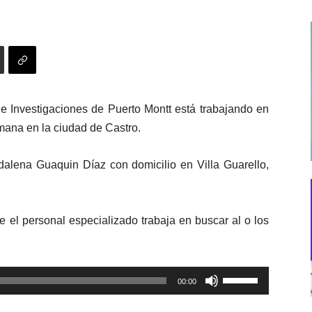
 de Investigaciones de Puerto Montt está trabajando en
emana en la ciudad de Castro.
dalena Guaquin Díaz con domicilio en Villa Guarello,
ue el personal especializado trabaja en buscar al o los
Utiliza
00:00
las
teclas