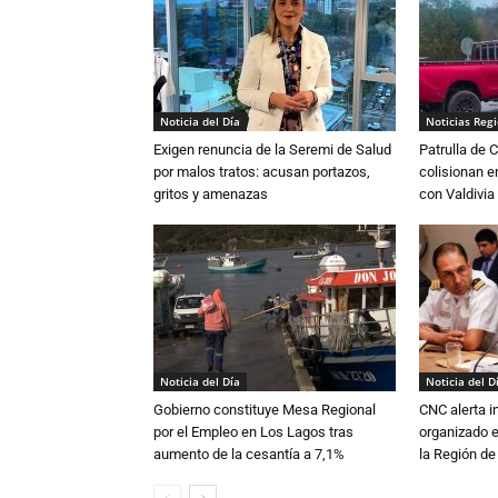
Noticia del Día
Noticias Reg
Exigen renuncia de la Seremi de Salud
Patrulla de 
por malos tratos: acusan portazos,
colisionan e
gritos y amenazas
con Valdivia
Noticia del Día
Noticia del D
Gobierno constituye Mesa Regional
CNC alerta in
por el Empleo en Los Lagos tras
organizado e
aumento de la cesantía a 7,1%
la Región d