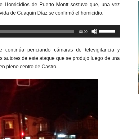
de Homicidios de Puerto Montt sostuvo que, una vez
de
 vida de Guaquin Díaz se confirmó el homicidio.
flecha
arriba/abajo
Utiliza
para
00:00
las
aumentar
teclas
o
continúa periciando cámaras de televigilancia y
de
disminuir
os autores de este ataque que se produjo luego de una
flecha
el
 en pleno centro de Castro.
arriba/abajo
volumen.
para
aumentar
o
disminuir
el
volumen.