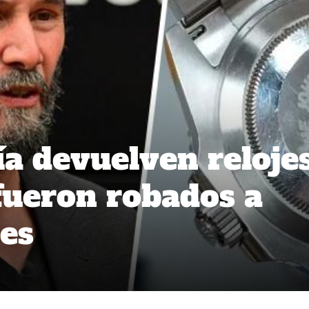
ía devuelven reloje
 fueron robados a
es