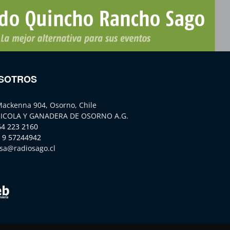
SOTROS
Mackenna 904, Osorno, Chile
ICOLA Y GANADERA DE OSORNO A.G.
64 223 2160
 9 57244942
sa@radiosago.cl