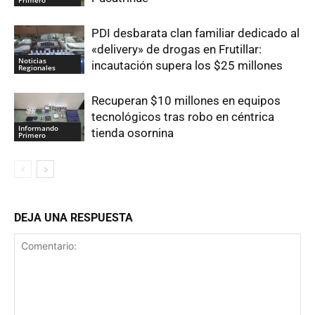
PDI desbarata clan familiar dedicado al
«delivery» de drogas en Frutillar:
Noticias
incautación supera los $25 millones
Regionales
Recuperan $10 millones en equipos
tecnológicos tras robo en céntrica
Informando
tienda osornina
Primero
DEJA UNA RESPUESTA