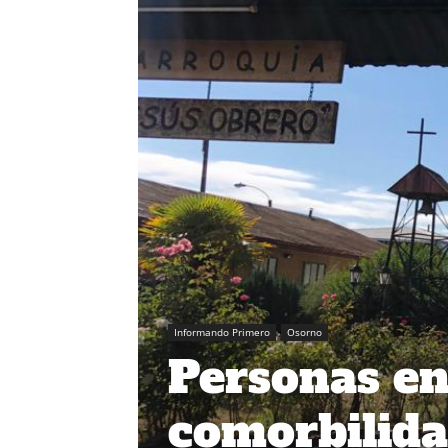
Informando Primero
Osorno
Personas en
comorbilida