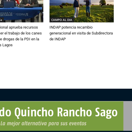
ía
CAMPO AL DIA
ional aprueba recursos
INDAP potencia recambio
er el trabajo de los canes
generacional en visita de Subdirectora
e drogas de la PDI en la
de INDAP
os Lagos