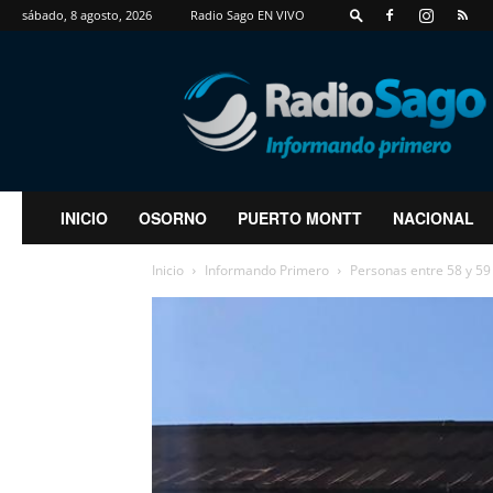
sábado, 8 agosto, 2026
Radio Sago EN VIVO
RadioSago
INICIO
OSORNO
PUERTO MONTT
NACIONAL
Inicio
Informando Primero
Personas entre 58 y 59