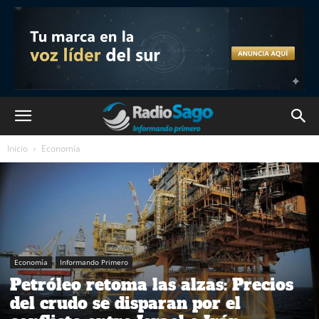
Inicio
Economía
Economía
Informando Primero
Petróleo retoma las alzas: Precios
del crudo se disparan por el