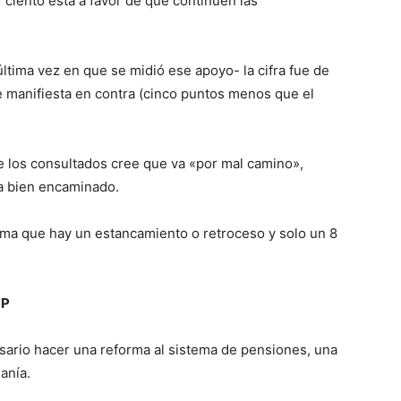
ciento está a favor de que continúen las
ltima vez en que se midió ese apoyo- la cifra fue de
se manifiesta en contra (cinco puntos menos que el
de los consultados cree que va «por mal camino»,
va bien encaminado.
ima que hay un estancamiento o retroceso y solo un 8
FP
sario hacer una reforma al sistema de pensiones, una
anía.