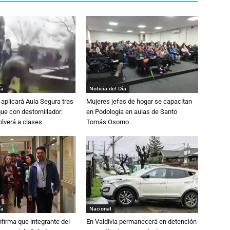
ía
Noticia del Día
aplicará Aula Segura tras
Mujeres jefas de hogar se capacitan
que con destornillador:
en Podología en aulas de Santo
lverá a clases
Tomás Osorno
ía
Nacional
irma que integrante del
En Valdivia permanecerá en detención