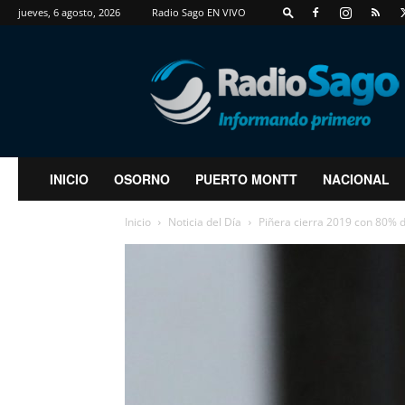
jueves, 6 agosto, 2026
Radio Sago EN VIVO
RadioSago
INICIO
OSORNO
PUERTO MONTT
NACIONAL
Inicio
Noticia del Día
Piñera cierra 2019 con 80%