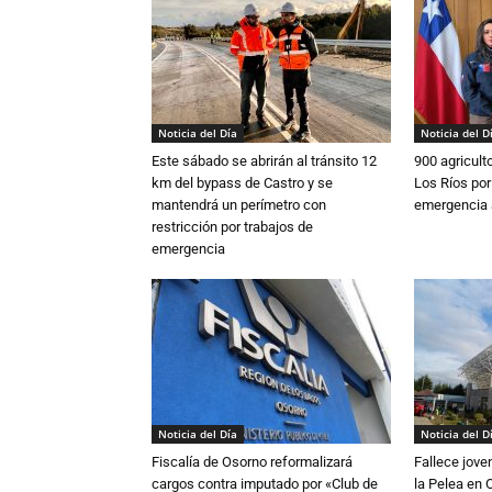
Noticia del Día
Noticia del D
Este sábado se abrirán al tránsito 12
900 agricult
km del bypass de Castro y se
Los Ríos por
mantendrá un perímetro con
emergencia 
restricción por trabajos de
emergencia
Noticia del Día
Noticia del D
Fiscalía de Osorno reformalizará
Fallece jove
cargos contra imputado por «Club de
la Pelea en 