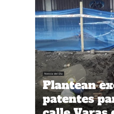
Noticia del Día
Plantean ex
patentes pa
calle Varas