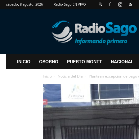
sábado, 8 agosto, 2026
Radio Sago EN VIVO
RadioSago
INICIO
OSORNO
PUERTO MONTT
NACIONAL
Inicio
Noticia del Día
Plantean excepción de pago d