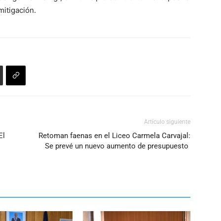
o
mitigación.
disminuir
el
volumen.
Artículo siguiente
El
Retoman faenas en el Liceo Carmela Carvajal:
Se prevé un nuevo aumento de presupuesto