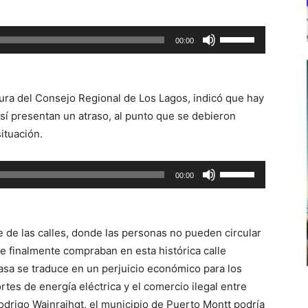
Utiliza
00:00
las
teclas
de
tura del Consejo Regional de Los Lagos, indicó que hay
flecha
sí presentan un atraso, al punto que se debieron
arriba/abajo
ituación.
para
aumentar
Utiliza
00:00
o
las
disminuir
teclas
el
de
volumen.
e de las calles, donde las personas no pueden circular
flecha
e finalmente compraban en esta histórica calle
arriba/abajo
pasa se traduce en un perjuicio económico para los
para
ortes de energía eléctrica y el comercio ilegal entre
aumentar
odrigo Wainraihgt, el municipio de Puerto Montt podría