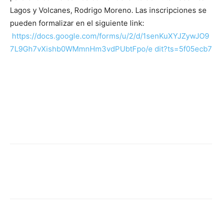
Lagos y Volcanes, Rodrigo Moreno. Las inscripciones se
pueden formalizar en el siguiente link:
https://docs.google.com/forms/u/2/d/1senKuXYJZywJO9
7L9Gh7vXishb0WMmnHm3vdPUbtFpo/e dit?ts=5f05ecb7