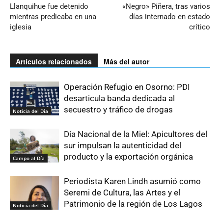
Llanquihue fue detenido
«Negro» Piñera, tras varios
mientras predicaba en una
días internado en estado
iglesia
crítico
Artículos relacionados
Más del autor
Operación Refugio en Osorno: PDI
desarticula banda dedicada al
secuestro y tráfico de drogas
Noticia del Día
Día Nacional de la Miel: Apicultores del
sur impulsan la autenticidad del
producto y la exportación orgánica
Campo al Día
Periodista Karen Lindh asumió como
Seremi de Cultura, las Artes y el
Patrimonio de la región de Los Lagos
Noticia del Día