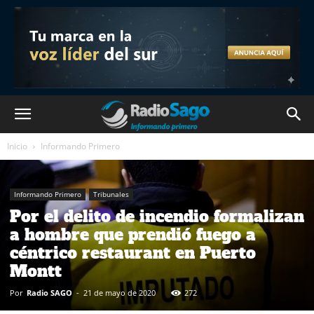
Inicio
Informando Primero
Informando Primero
Tribunales
Por el delito de incendio formalizan
a hombre que prendió fuego a
céntrico restaurant en Puerto
Montt
Por
Radio SAGO
-
21 de mayo de 2020
272