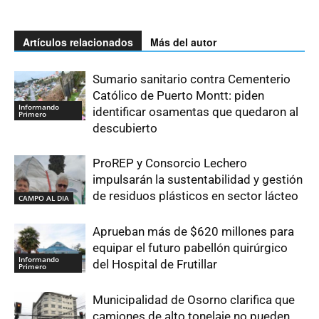
Artículos relacionados
Más del autor
Sumario sanitario contra Cementerio
Católico de Puerto Montt: piden
Informando
identificar osamentas que quedaron al
Primero
descubierto
ProREP y Consorcio Lechero
impulsarán la sustentabilidad y gestión
de residuos plásticos en sector lácteo
CAMPO AL DIA
Aprueban más de $620 millones para
equipar el futuro pabellón quirúrgico
Informando
del Hospital de Frutillar
Primero
Municipalidad de Osorno clarifica que
camiones de alto tonelaje no pueden