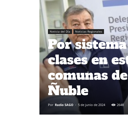
Noticia del Día
Noticias Regionales
Por sistema
clases en e
comunas de 
Ñuble
Por
Radio SAGO
-
5 de junio de 2024
2648