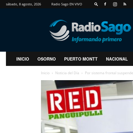
sábado, 8 agosto, 2026
Radio Sago EN VIVO
RadioSago
INICIO
OSORNO
PUERTO MONTT
NACIONAL
Inicio
Noticia del Día
Por sistema frontal suspende