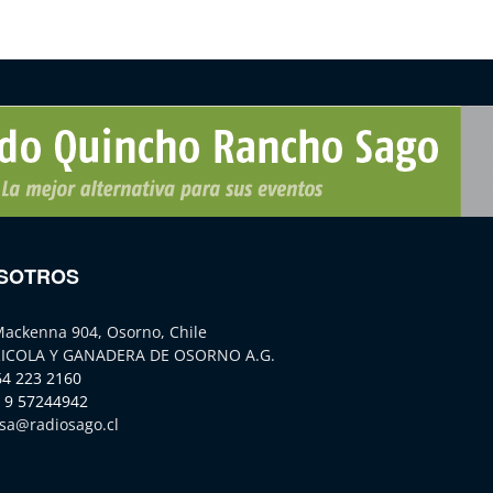
SOTROS
Mackenna 904, Osorno, Chile
ICOLA Y GANADERA DE OSORNO A.G.
64 223 2160
 9 57244942
sa@radiosago.cl