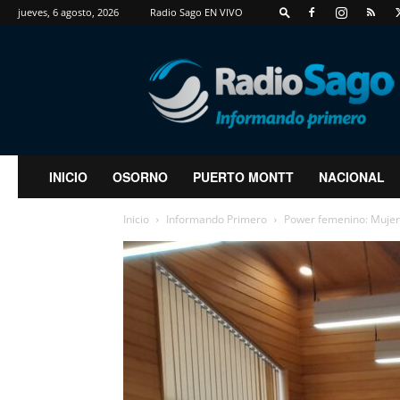
jueves, 6 agosto, 2026
Radio Sago EN VIVO
RadioSago
INICIO
OSORNO
PUERTO MONTT
NACIONAL
Inicio
Informando Primero
Power femenino: Mujeres