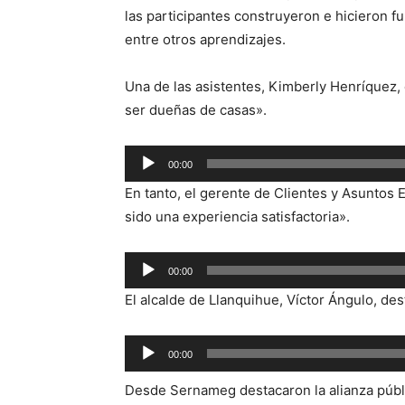
las participantes construyeron e hicieron f
entre otros aprendizajes.
Una de las asistentes, Kimberly Henríquez,
ser dueñas de casas».
Reproductor
00:00
de
En tanto, el gerente de Clientes y Asuntos 
audio
sido una experiencia satisfactoria».
Reproductor
00:00
de
El alcalde de Llanquihue, Víctor Ángulo, desta
audio
Reproductor
00:00
de
Desde Sernameg destacaron la alianza públ
audio