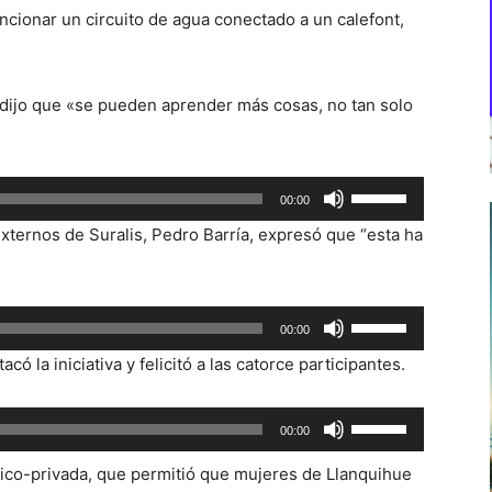
uncionar un circuito de agua conectado a un calefont,
 dijo que «se pueden aprender más cosas, no tan solo
Utiliza
00:00
las
Externos de Suralis, Pedro Barría, expresó que “esta ha
teclas
de
flecha
Utiliza
00:00
arriba/abajo
las
para
có la iniciativa y felicitó a las catorce participantes.
teclas
aumentar
de
o
Utiliza
00:00
flecha
disminuir
las
arriba/abajo
ico-privada, que permitió que mujeres de Llanquihue
el
teclas
para