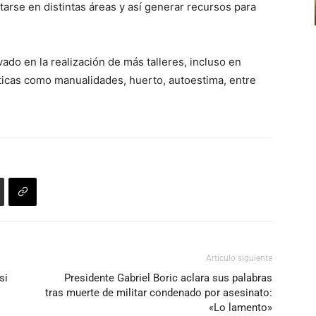
arse en distintas áreas y así generar recursos para
volumen.
de
aumentar
flecha
o
arriba/abajo
disminuir
ado en la realización de más talleres, incluso en
para
el
ticas como manualidades, huerto, autoestima, entre
aumentar
volumen.
o
disminuir
el
volumen.
Artículo siguiente
si
Presidente Gabriel Boric aclara sus palabras
tras muerte de militar condenado por asesinato:
«Lo lamento»