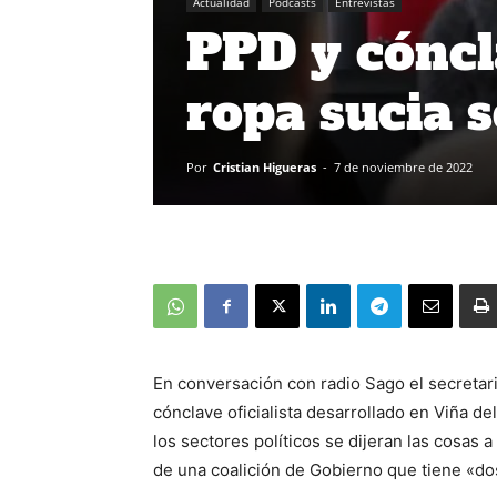
Actualidad
Podcasts
Entrevistas
PPD y cóncl
ropa sucia s
Por
Cristian Higueras
-
7 de noviembre de 2022
En conversación con radio Sago el secretar
cónclave oficialista desarrollado en Viña de
los sectores políticos se dijeran las cosas 
de una coalición de Gobierno que tiene «do