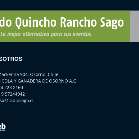
SOTROS
Mackenna 904, Osorno, Chile
ICOLA Y GANADERA DE OSORNO A.G.
64 223 2160
 9 57244942
sa@radiosago.cl