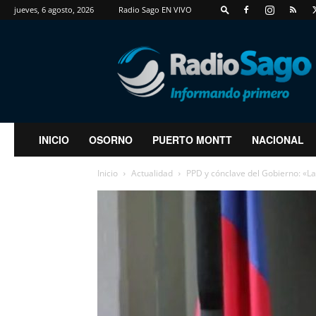
jueves, 6 agosto, 2026
Radio Sago EN VIVO
RadioSago
INICIO
OSORNO
PUERTO MONTT
NACIONAL
Inicio
Actualidad
PPD y cónclave del Gobierno: «La