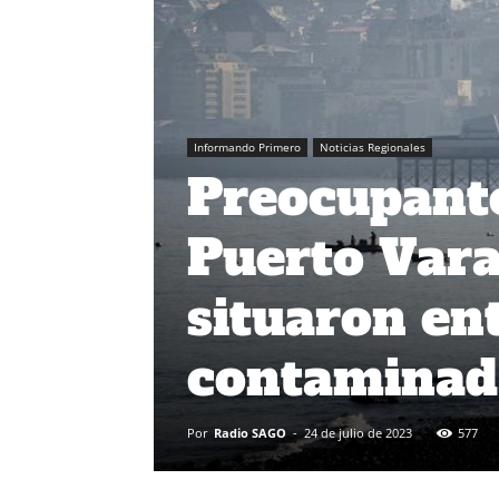
Informando Primero
Noticias Regionales
Preocupante
Puerto Vara
situaron en
contaminada
Por
Radio SAGO
-
24 de julio de 2023
577