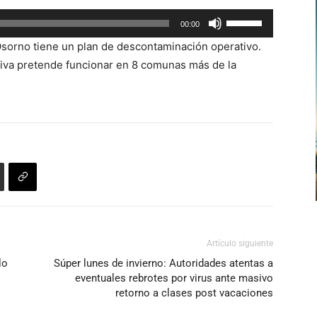
Utiliza
00:00
las
Osorno tiene un plan de descontaminación operativo.
teclas
iativa pretende funcionar en 8 comunas más de la
de
flecha
arriba/abajo
para
aumentar
o
disminuir
el
volumen.
Artículo siguiente
lo
Súper lunes de invierno: Autoridades atentas a
eventuales rebrotes por virus ante masivo
retorno a clases post vacaciones