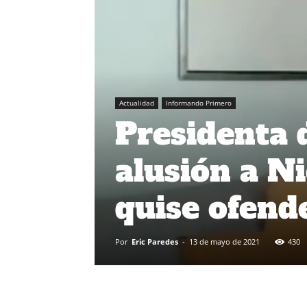
Actualidad
Informando Primero
Presidenta 
alusión a N
quise ofende
Por
Eric Paredes
-
13 de mayo de 2021
430