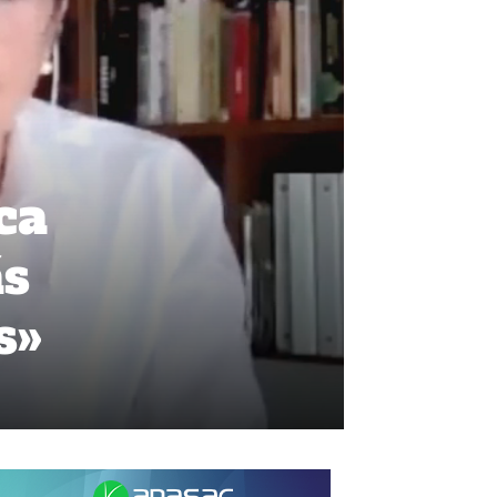
ca
ás
s»