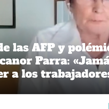
de las AFP y polémi
icanor Parra: «Jam
r a los trabajadore